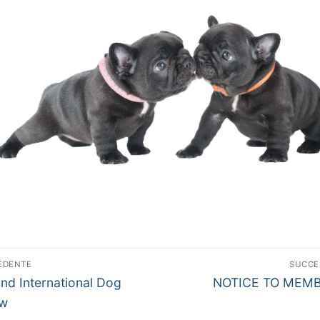
vigazione
EDENTE
SUCCE
colo
Articolo
ticoli
nd International Dog
NOTICE TO MEM
edente:
successivo:
w