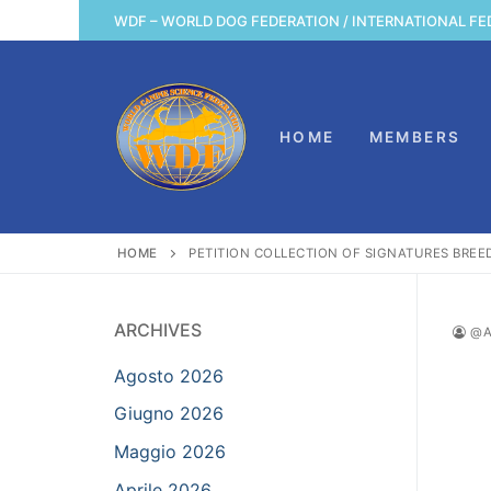
Vai
WDF – WORLD DOG FEDERATION / INTERNATIONAL FE
al
contenuto
HOME
MEMBERS
HOME
PETITION COLLECTION OF SIGNATURES BREE
ARCHIVES
@A
Agosto 2026
Giugno 2026
Maggio 2026
Aprile 2026