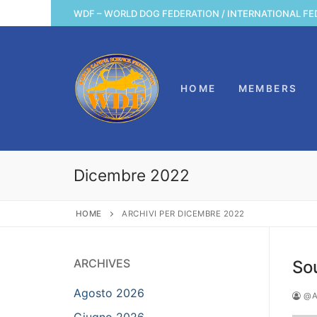
Vai
WDF – WORLD DOG FEDERATION / INTERNATIONAL FE
al
contenuto
HOME
MEMBERS
Dicembre 2022
HOME
ARCHIVI PER DICEMBRE 2022
ARCHIVES
So
Agosto 2026
@A