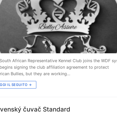
South African Representative Kennel Club joins the WDF s
begins signing the club affiliation agreement to protect
ican Bullies, but they are working…
GGI IL SEGUITO →
ovenský čuvač Standard